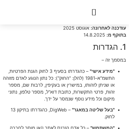
לתוכן
עודכנה לאחרונה:
אוגוסט 2025
בתוקף מ:
14.8.2025
1. הגדרות
במסמך זה –
"מידע אישי"
– כהגדרתו בסעיף 3 לחוק הגנת הפרטיות,
התשמ"א–1981 (להלן: "החוק"): כל נתון הנוגע לאדם מזוהה
או שניתן לזהותו, במישרין או בעקיפין, לרבות שם, מספר
זהות, פרטי התקשרות, כתובת דוא"ל, מספר טלפון, נתוני
מיקום וכל מידע נוסף שנמסר על ידך.
"בעל שליטה במאגר"
– DigWeb, כהגדרתו בתיקון 13
לחוק.
"המשתמש"
– כל אדם הנכנס לאתר ו/או מוסר לחברה